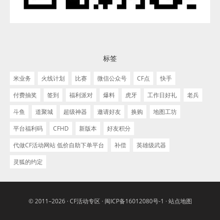
标签
米业务
火线计划
比赛
微信公众号
CF点
快手
付费抽奖
签到
福利派对
爆料
虎牙
工作日好礼
老兵
斗鱼
道聚城
超级神器
邀请好友
换购
地图工坊
平台福利码
CFHD
新版本
好友积分
代做CF活动网站 低价自助下单平台
补偿
英雄级武器
灵狐的约定
© 2011–2026 ·
CF活动专区
·
闽ICP备16012080号-1
·
站点地图