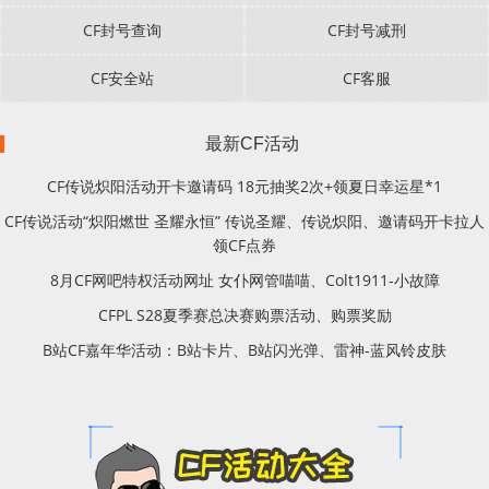
CF封号查询
CF封号减刑
CF安全站
CF客服
最新CF活动
CF传说炽阳活动开卡邀请码 18元抽奖2次+领夏日幸运星*1
CF传说活动“炽阳燃世 圣耀永恒” 传说圣耀、传说炽阳、邀请码开卡拉人
领CF点券
8月CF网吧特权活动网址 女仆网管喵喵、Colt1911-小故障
CFPL S28夏季赛总决赛购票活动、购票奖励
B站CF嘉年华活动：B站卡片、B站闪光弹、雷神-蓝风铃皮肤