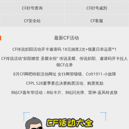
CF封号查询
CF封号减刑
CF安全站
CF客服
最新CF活动
CF传说炽阳活动开卡邀请码 18元抽奖2次+领夏日幸运星*1
CF传说活动“炽阳燃世 圣耀永恒” 传说圣耀、传说炽阳、邀请码开卡拉人
领CF点券
8月CF网吧特权活动网址 女仆网管喵喵、Colt1911-小故障
CFPL S28夏季赛总决赛购票活动、购票奖励
B站CF嘉年华活动：B站卡片、B站闪光弹、雷神-蓝风铃皮肤