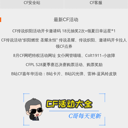
CF安全站
CF客服
最新CF活动
CF传说炽阳活动开卡邀请码 18元抽奖2次+领夏日幸运星*1
CF传说活动“炽阳燃世 圣耀永恒” 传说圣耀、传说炽阳、邀请码开卡拉人
领CF点券
8月CF网吧特权活动网址 女仆网管喵喵、Colt1911-小故障
CFPL S28夏季赛总决赛购票活动、购票奖励
B站CF嘉年华活动：B站卡片、B站闪光弹、雷神-蓝风铃皮肤