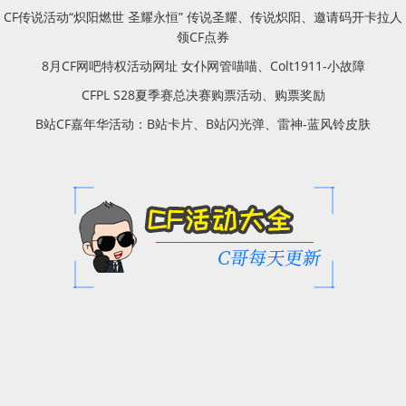
CF传说活动“炽阳燃世 圣耀永恒” 传说圣耀、传说炽阳、邀请码开卡拉人
领CF点券
8月CF网吧特权活动网址 女仆网管喵喵、Colt1911-小故障
CFPL S28夏季赛总决赛购票活动、购票奖励
B站CF嘉年华活动：B站卡片、B站闪光弹、雷神-蓝风铃皮肤