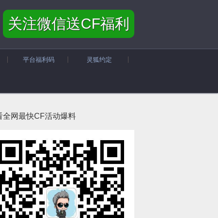
关注微信送CF福利
平台福利码
灵狐约定
看全网最快CF活动爆料