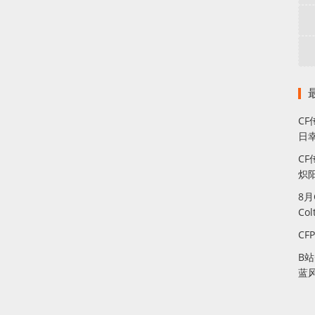
C
日幸
CF
炽
8
Co
CF
B
蓝