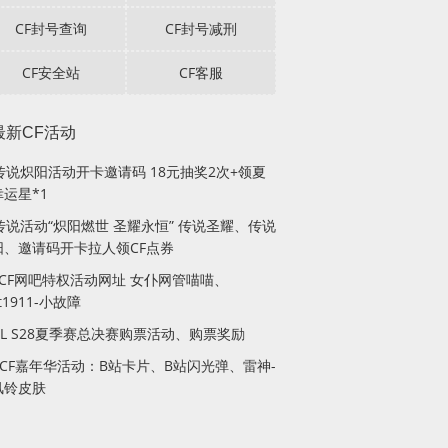
CF封号查询
CF封号减刑
CF安全站
CF客服
最新CF活动
F传说炽阳活动开卡邀请码 18元抽奖2次+领夏
运星*1
传说活动“炽阳燃世 圣耀永恒” 传说圣耀、传说
阳、邀请码开卡拉人领CF点券
月CF网吧特权活动网址 女仆网管喵喵、
lt1911-小故障
PL S28夏季赛总决赛购票活动、购票奖励
站CF嘉年华活动：B站卡片、B站闪光弹、雷神-
风铃皮肤