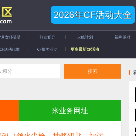
2026年CF活动大全
7月女仆喵喵
好友积分
火线计划
福利派对
CF活动代做
CF抽奖活动
更多最新CF活动
米业务网址
请码（领火尖枪、抽奖钥匙、福运