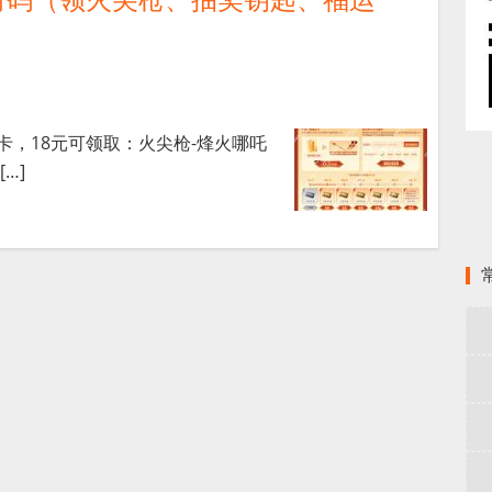
卡，18元可领取：火尖枪-烽火哪吒
…]