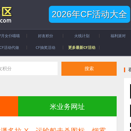
2026年CF活动大全
7月女仆喵喵
好友积分
火线计划
福利派对
CF活动代做
CF抽奖活动
更多最新CF活动
米业务网址
 潘多拉-X、运输船击杀图标、烟雾