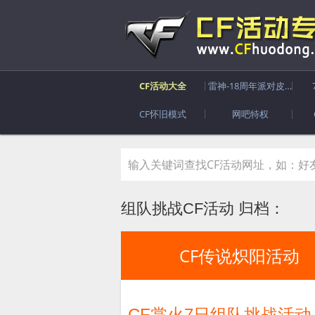
CF活动大全
雷神-18周年派对皮肤
CF怀旧模式
网吧特权
组队挑战CF活动 归档：
CF传说炽阳活动
CF掌火7日组队挑战活动