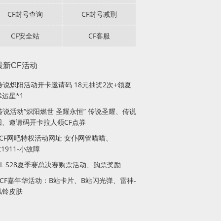
CF封号查询
CF封号减刑
CF安全站
CF客服
最新CF活动
F传说炽阳活动开卡邀请码 18元抽奖2次+领夏
运星*1
传说活动“炽阳燃世 圣耀永恒” 传说圣耀、传说
阳、邀请码开卡拉人领CF点券
月CF网吧特权活动网址 女仆网管喵喵、
lt1911-小故障
PL S28夏季赛总决赛购票活动、购票奖励
站CF嘉年华活动：B站卡片、B站闪光弹、雷神-
风铃皮肤