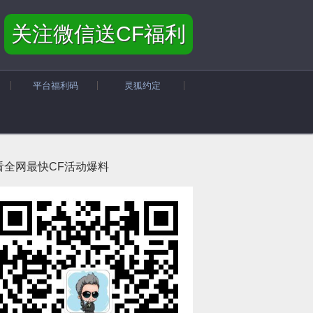
关注微信送CF福利
平台福利码
灵狐约定
看全网最快CF活动爆料