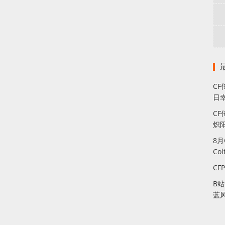
C
日幸
CF
炽
8
Co
CF
B
蓝