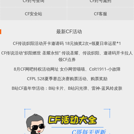
CF封号查询
CF封号减刑
CF安全站
CF客服
最新CF活动
CF传说炽阳活动开卡邀请码 18元抽奖2次+领夏日幸运星*1
CF传说活动“炽阳燃世 圣耀永恒” 传说圣耀、传说炽阳、邀请码开卡拉人
领CF点券
8月CF网吧特权活动网址 女仆网管喵喵、Colt1911-小故障
CFPL S28夏季赛总决赛购票活动、购票奖励
B站CF嘉年华活动：B站卡片、B站闪光弹、雷神-蓝风铃皮肤