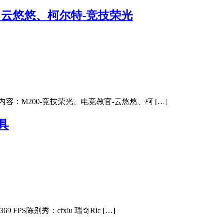
 云悠悠、柯尔特-竞技荣光
容：M200-竞技荣光、电竞教官-云悠悠、柯 […]
具
PS陈别秀：cfxiu 瑞奇Ric […]