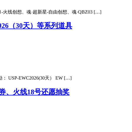
线创想、魂·超新星-自由创想、魂·QBZ03 […]
026（30天）等系列道具
P-EWC2026(30天） EW […]
券、火线18号还愿抽奖