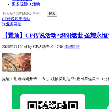
更多最新CF活动
CF传说炽阳活动
米业务网址
【置顶】CF传说活动“炽阳燃世 圣耀永恒
2026年7月29日
by
CF活动专区 - C哥
请您留言
提醒：用邀请码开卡，18元=领抽奖钥匙*2+夏日幸运星*1（兑换