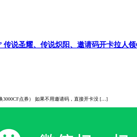
” 传说圣耀、传说炽阳、邀请码开卡拉人领
3000CF点券） 如果不用邀请码，直接开卡没 […]