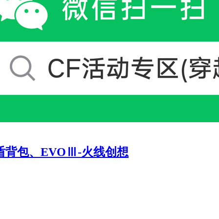
盾背包、EVOⅢ-火线创想