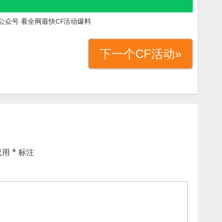
公众号 看全网最快CF活动爆料
下一个CF活动»
已用
*
标注