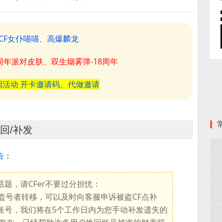
CF女仆喵喵、高爆麟龙
8周年派对皮肤、双生烟雾弹-18周年
阳活动 开卡邀请码、代做邀请
回/补发
告
：
题，请CFer不要过分担忧：
盗号者转移，可以及时向客服申诉被盗CF点补
账号，我们将在5个工作日内为您手动补发遗失的