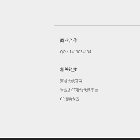
商业合作
QQ：1413054134
相关链接
穿越火线官网
米业务CF活动代做平台
CF活动专区