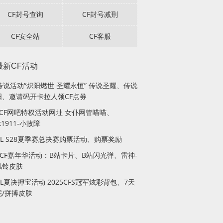
CF封号查询
CF封号减刑
CF安全站
CF客服
最新CF活动
传说活动“炽阳燃世 圣耀永恒” 传说圣耀、传说
阳、邀请码开卡拉人领CF点券
月CF网吧特权活动网址 女仆网管喵喵、
lt1911-小故障
PL S28夏季赛总决赛购票活动、购票奖励
站CF嘉年华活动：B站卡片、B站闪光弹、雷神-
风铃皮肤
PL夏决押宝活动 2025CFS冠军炫彩背包、7天
妮/拼搏皮肤