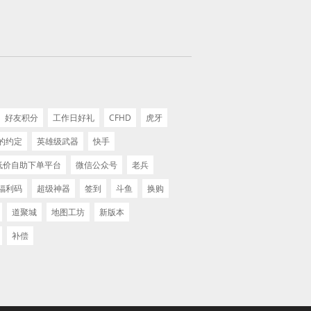
好友积分
工作日好礼
CFHD
虎牙
的约定
英雄级武器
快手
 低价自助下单平台
微信公众号
老兵
福利码
超级神器
签到
斗鱼
换购
道聚城
地图工坊
新版本
补偿