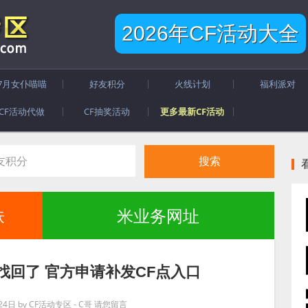
2026年CF活动大全
7月女仆喵喵
好友积分
火线计划
福利派对
CF活动代做
CF抽奖活动
更多最新CF活动
肤
米业务网址
找回了 官方申请补发CF点入口
24日
by
CF活动专区 - C哥
请您留言