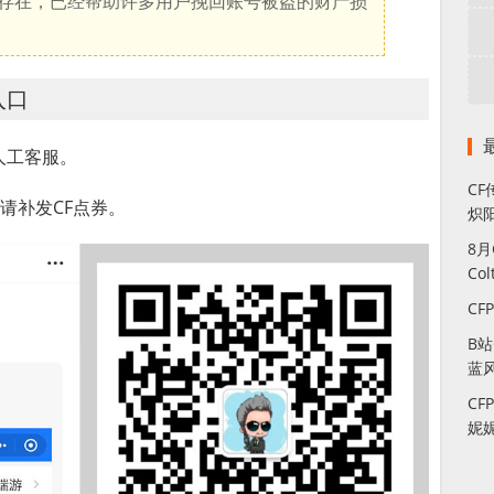
直存在，已经帮助许多用户挽回账号被盗的财产损
入口
人工客服。
CF
请补发CF点券。
炽
8
Co
CF
B
蓝
CF
妮