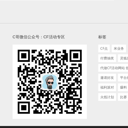
C哥微信公众号：CF活动专区
标签
CF点
米业务
付费抽奖
灵狐
代做CF活动网站
邀请好友
平台
福利派对
爆料
火线计划
比赛