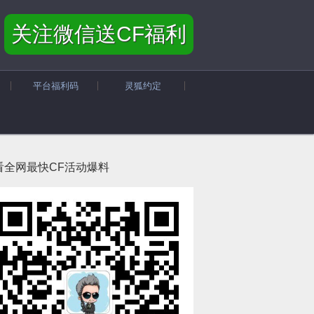
关注微信送CF福利
平台福利码
灵狐约定
看全网最快CF活动爆料