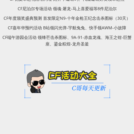
CF尼泊尔专场活动 领魂·屠龙-马上喜爱福等8件尼泊尔
CF年度颁奖盛典预测 首发限定N9-十年金枪王纪念击杀图标（30天）
CF嘉年华预约活动 B站领闪光弹-宇航兔兔、快手领AWM-小故障
CF端午游园会活动 领锋芒击杀图标、9A-91-赤血龙魂、海王之钳-巨蟹
座、鎏金粽煌-龙舟圣釜