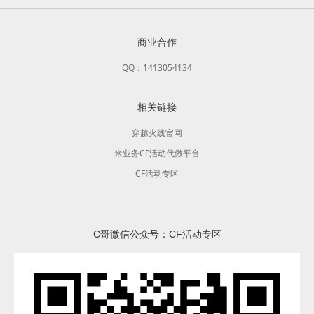
商业合作
QQ：1413054134
相关链接
穿越火线官网
米业务CF活动代做平台
CF活动专区
C哥微信公众号：CF活动专区