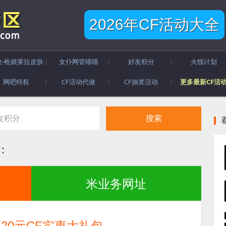
2026年CF活动大全
决-枪娘莱拉皮肤
女仆网管喵喵
好友积分
火线计划
网吧特权
CF活动代做
CF抽奖活动
更多最新CF活
：
米业务网址
20元CF实惠大礼包