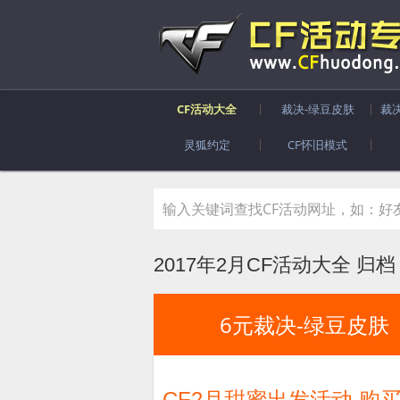
CF活动大全
裁决-绿豆皮肤
裁
灵狐约定
CF怀旧模式
2017年2月CF活动大全 归档
6元裁决-绿豆皮肤
CF2月甜蜜出发活动 购买