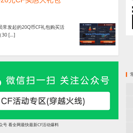
员常发起的20Q币CF礼包购买活
0 […]
众号 看全网最快最新CF活动爆料