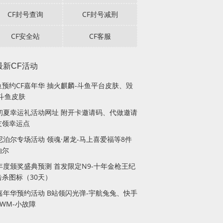
CF封号查询
CF封号减刑
CF安全站
CF客服
最新CF活动
鱼预约CF嘉年华 抽火麒麟-斗鱼平台皮肤、毁
-斗鱼皮肤
F初夏幸运礼活动网址 附开卡邀请码、代做邀请
友领幸运点
F尼泊尔专场活动 领魂·屠龙-马上喜爱福等8件
泊尔
F年度颁奖盛典预测 首发限定N9-十年金枪王纪
击杀图标（30天）
F嘉年华预约活动 B站领闪光弹-宇航兔兔、快手
WM-小故障