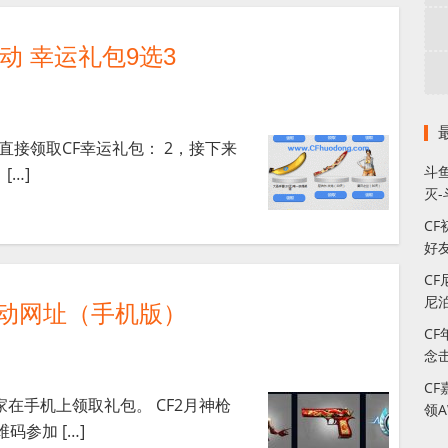
活动 幸运礼包9选3
直接领取CF幸运礼包： 2，接下来
斗
[…]
灭
C
好
C
尼
活动网址（手机版）
C
念
C
在手机上领取礼包。 CF2月神枪
领A
码参加 […]