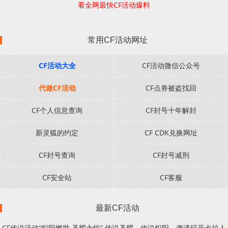
看全网最快CF活动爆料
常用CF活动网址
CF活动大全
CF活动微信公众号
代做CF活动
CF点券被盗找回
CF个人信息查询
CF封号十年解封
新灵狐的约定
CF CDK兑换网址
CF封号查询
CF封号减刑
CF安全站
CF客服
最新CF活动
CF传说活动“炽阳燃世 圣耀永恒” 传说圣耀、传说炽阳、邀请码开卡拉人