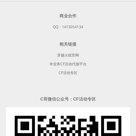
商业合作
QQ：1413054134
相关链接
穿越火线官网
米业务CF活动代做平台
CF活动专区
C哥微信公众号：CF活动专区