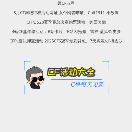
领CF点券
8月CF网吧特权活动网址 女仆网管喵喵、Colt1911-小故障
CFPL S28夏季赛总决赛购票活动、购票奖励
B站CF嘉年华活动：B站卡片、B站闪光弹、雷神-蓝风铃皮肤
CFPL夏决押宝活动 2025CFS冠军炫彩背包、7天妮妮/拼搏皮肤