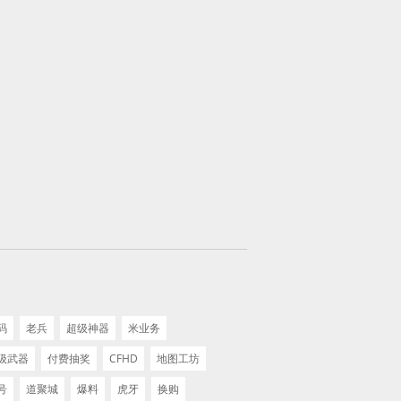
码
老兵
超级神器
米业务
级武器
付费抽奖
CFHD
地图工坊
号
道聚城
爆料
虎牙
换购