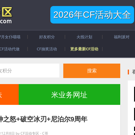
2026年CF活动大全
7月女仆喵喵
好友积分
火线计划
福利派对
CF活动代做
CF抽奖活动
更多最新CF活动
肤
米业务网址
雷神之怒+破空冰刃+尼泊尔9周年
年12月8日
by
CF活动专区 - C哥