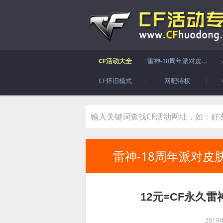
CF活动大全
雷神-18周年派对皮肤
CF怀旧模式
网吧特权
雷神-18周年派对皮
12元=CF永久
2019