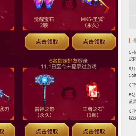
CF
炽
8
Co
CF
B
蓝
CF
妮