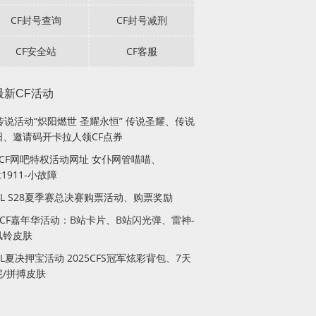
CF封号查询
CF封号减刑
CF安全站
CF客服
最新CF活动
传说活动“炽阳燃世 圣耀永恒” 传说圣耀、传说
阳、邀请码开卡拉人领CF点券
月CF网吧特权活动网址 女仆网管喵喵、
lt1911-小故障
PL S28夏季赛总决赛购票活动、购票奖励
站CF嘉年华活动：B站卡片、B站闪光弹、雷神-
风铃皮肤
PL夏决押宝活动 2025CFS冠军炫彩背包、7天
妮/拼搏皮肤