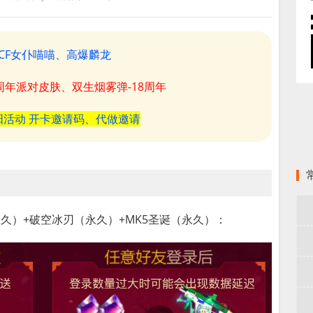
CF女仆喵喵、高爆麟龙
8周年派对皮肤、双生烟雾弹-18周年
阳活动 开卡邀请码、代做邀请
久）+破空冰刃（永久）+MK5圣诞（永久）：