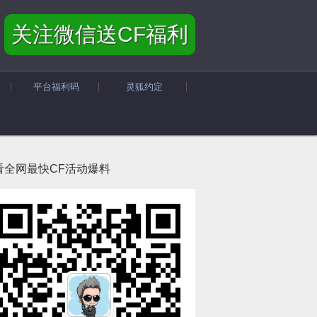
关注微信送CF福利
平台福利码
灵狐约定
看全网最快CF活动爆料