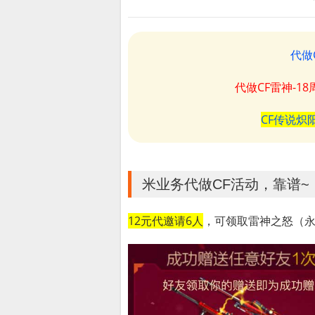
代做
代做CF雷神-1
CF传说炽
米业务代做CF活动，靠谱~
12元代邀请6人
，可领取雷神之怒（永