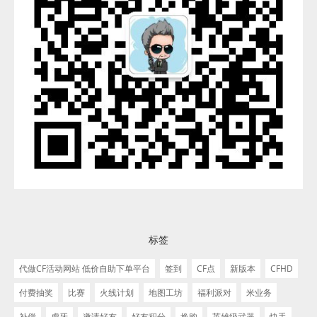
标签
代做CF活动网站 低价自助下单平台
签到
CF点
新版本
CFHD
付费抽奖
比赛
火线计划
地图工坊
福利派对
米业务
补偿
虎牙
邀请好友
好友积分
换购
英雄级武器
快手