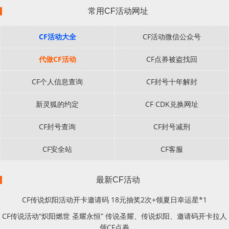
常用CF活动网址
CF活动大全
CF活动微信公众号
代做CF活动
CF点券被盗找回
CF个人信息查询
CF封号十年解封
新灵狐的约定
CF CDK兑换网址
CF封号查询
CF封号减刑
CF安全站
CF客服
最新CF活动
CF传说炽阳活动开卡邀请码 18元抽奖2次+领夏日幸运星*1
CF传说活动“炽阳燃世 圣耀永恒” 传说圣耀、传说炽阳、邀请码开卡拉人
领CF点券