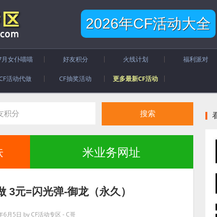
2026年CF活动大全
7月女仆喵喵
好友积分
火线计划
福利派对
CF活动代做
CF抽奖活动
更多最新CF活动
肤
米业务网址
做 3元=闪光弹-御龙（永久）
0年6月5日
by
CF活动专区 - C哥