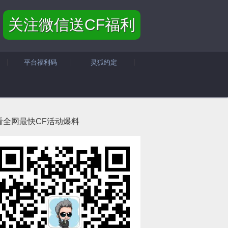
关注微信送CF福利
平台福利码
灵狐约定
看全网最快CF活动爆料