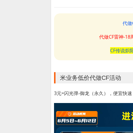
代做
代做CF雷神-1
CF传说炽
米业务低价代做CF活动
3元=闪光弹-御龙（永久），便宜快