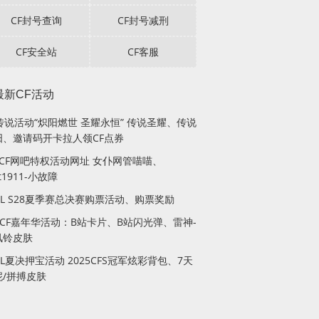
CF封号查询
CF封号减刑
CF安全站
CF客服
最新CF活动
传说活动“炽阳燃世 圣耀永恒” 传说圣耀、传说
阳、邀请码开卡拉人领CF点券
月CF网吧特权活动网址 女仆网管喵喵、
lt1911-小故障
PL S28夏季赛总决赛购票活动、购票奖励
站CF嘉年华活动：B站卡片、B站闪光弹、雷神-
风铃皮肤
PL夏决押宝活动 2025CFS冠军炫彩背包、7天
妮/拼搏皮肤