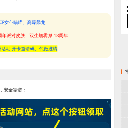
CF女仆喵喵、高爆麟龙
8周年派对皮肤、双生烟雾弹-18周年
阳活动 开卡邀请码、代做邀请
速，安全靠谱：