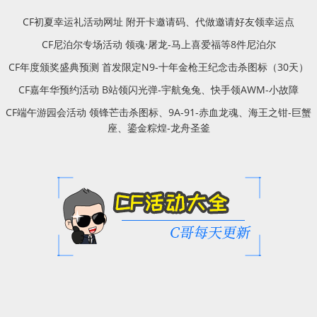
CF初夏幸运礼活动网址 附开卡邀请码、代做邀请好友领幸运点
CF尼泊尔专场活动 领魂·屠龙-马上喜爱福等8件尼泊尔
CF年度颁奖盛典预测 首发限定N9-十年金枪王纪念击杀图标（30天）
CF嘉年华预约活动 B站领闪光弹-宇航兔兔、快手领AWM-小故障
CF端午游园会活动 领锋芒击杀图标、9A-91-赤血龙魂、海王之钳-巨蟹
座、鎏金粽煌-龙舟圣釜