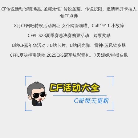
CF传说活动“炽阳燃世 圣耀永恒” 传说圣耀、传说炽阳、邀请码开卡拉人
领CF点券
8月CF网吧特权活动网址 女仆网管喵喵、Colt1911-小故障
CFPL S28夏季赛总决赛购票活动、购票奖励
B站CF嘉年华活动：B站卡片、B站闪光弹、雷神-蓝风铃皮肤
CFPL夏决押宝活动 2025CFS冠军炫彩背包、7天妮妮/拼搏皮肤