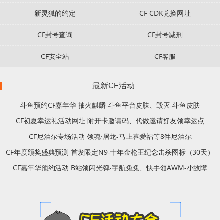
新灵狐的约定
CF CDK兑换网址
CF封号查询
CF封号减刑
CF安全站
CF客服
最新CF活动
斗鱼预约CF嘉年华 抽火麒麟-斗鱼平台皮肤、毁灭-斗鱼皮肤
CF初夏幸运礼活动网址 附开卡邀请码、代做邀请好友领幸运点
CF尼泊尔专场活动 领魂·屠龙-马上喜爱福等8件尼泊尔
CF年度颁奖盛典预测 首发限定N9-十年金枪王纪念击杀图标（30天）
CF嘉年华预约活动 B站领闪光弹-宇航兔兔、快手领AWM-小故障