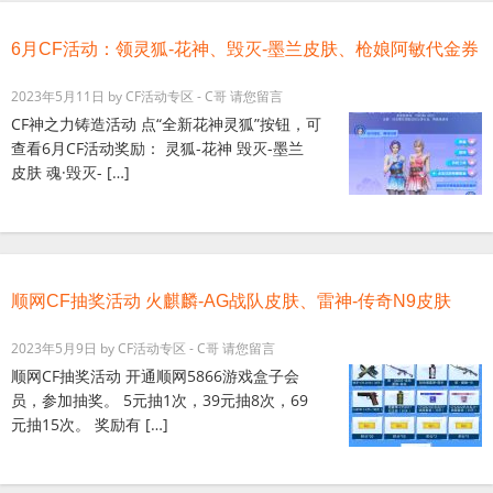
6月CF活动：领灵狐-花神、毁灭-墨兰皮肤、枪娘阿敏代金券
2023年5月11日
by
CF活动专区 - C哥
请您留言
CF神之力铸造活动 点“全新花神灵狐”按钮，可
查看6月CF活动奖励： 灵狐-花神 毁灭-墨兰
皮肤 魂·毁灭- […]
顺网CF抽奖活动 火麒麟-AG战队皮肤、雷神-传奇N9皮肤
2023年5月9日
by
CF活动专区 - C哥
请您留言
顺网CF抽奖活动 开通顺网5866游戏盒子会
员，参加抽奖。 5元抽1次，39元抽8次，69
元抽15次。 奖励有 […]