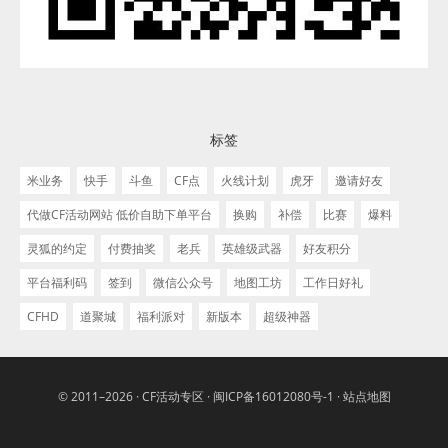
标签
米业务
快手
斗鱼
CF点
火线计划
虎牙
邀请好友
代做CF活动网站 低价自助下单平台
换购
补偿
比赛
爆料
灵狐的约定
付费抽奖
老兵
英雄级武器
好友积分
平台福利码
签到
微信公众号
地图工坊
工作日好礼
CFHD
道聚城
福利派对
新版本
超级神器
© 2011–2026 ·
CF活动专区
·
闽ICP备16012080号-1
·
站点地图