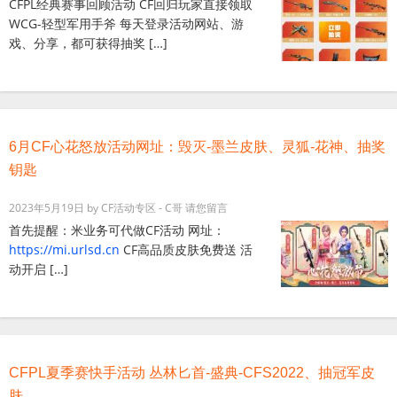
CFPL经典赛事回顾活动 CF回归玩家直接领取
WCG-轻型军用手斧 每天登录活动网站、游
戏、分享，都可获得抽奖 […]
6月CF心花怒放活动网址：毁灭-墨兰皮肤、灵狐-花神、抽奖
钥匙
2023年5月19日
by
CF活动专区 - C哥
请您留言
首先提醒：米业务可代做CF活动 网址：
https://mi.urlsd.cn
​CF高品质皮肤免费送 活
动开启 […]
CFPL夏季赛快手活动 丛林匕首-盛典-CFS2022、抽冠军皮
肤