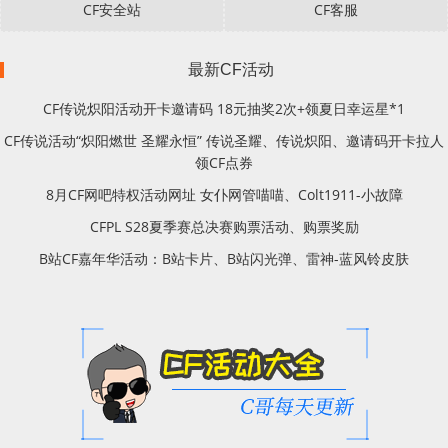
CF安全站
CF客服
最新CF活动
CF传说炽阳活动开卡邀请码 18元抽奖2次+领夏日幸运星*1
CF传说活动“炽阳燃世 圣耀永恒” 传说圣耀、传说炽阳、邀请码开卡拉人
领CF点券
8月CF网吧特权活动网址 女仆网管喵喵、Colt1911-小故障
CFPL S28夏季赛总决赛购票活动、购票奖励
B站CF嘉年华活动：B站卡片、B站闪光弹、雷神-蓝风铃皮肤