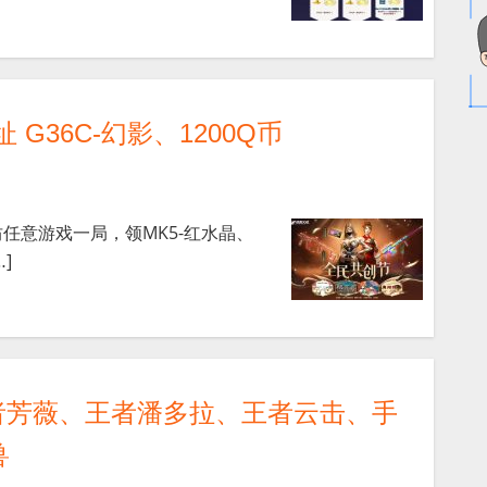
 G36C-幻影、1200Q币
坊任意游戏一局，领MK5-红水晶、
]
者芳薇、王者潘多拉、王者云击、手
兽