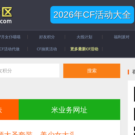
2026年CF活动大全
7月女仆喵喵
好友积分
火线计划
福利派对
CF活动代做
CF抽奖活动
更多最新CF活动
肤
米业务网址
 领大圣套装、美少女大头