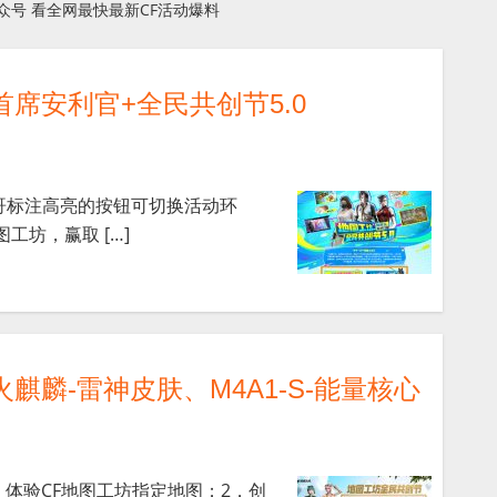
众号 看全网最快最新CF活动爆料
首席安利官+全民共创节5.0
C哥标注高亮的按钮可切换活动环
工坊，赢取 […]
麒麟-雷神皮肤、M4A1-S-能量核心
，体验CF地图工坊指定地图；2，创