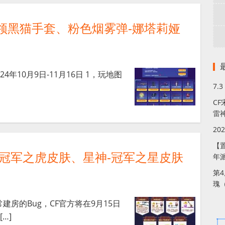
 领黑猫手套、粉色烟雾弹-娜塔莉娅
4年10月9日-11月16日 1，玩地图
7.
C
雷
20
【
-冠军之虎皮肤、星神-冠军之星皮肤
年
第4
瑰
房的Bug，CF官方将在9月15日
…]