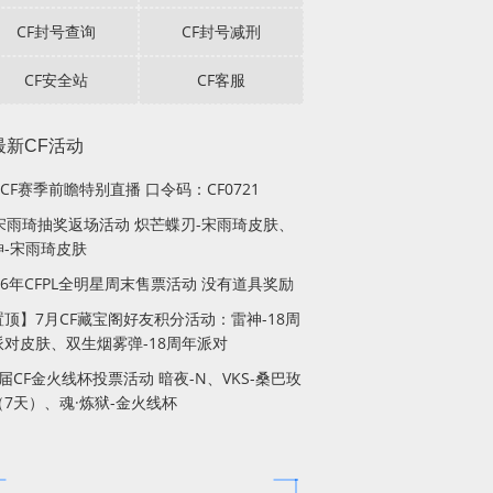
CF封号查询
CF封号减刑
CF安全站
CF客服
最新CF活动
3 CF赛季前瞻特别直播 口令码：CF0721
F宋雨琦抽奖返场活动 炽芒蝶刃-宋雨琦皮肤、
神-宋雨琦皮肤
26年CFPL全明星周末售票活动 没有道具奖励
置顶】7月CF藏宝阁好友积分活动：雷神-18周
派对皮肤、双生烟雾弹-18周年派对
届CF金火线杯投票活动 暗夜-N、VKS-桑巴玫
（7天）、魂·炼狱-金火线杯