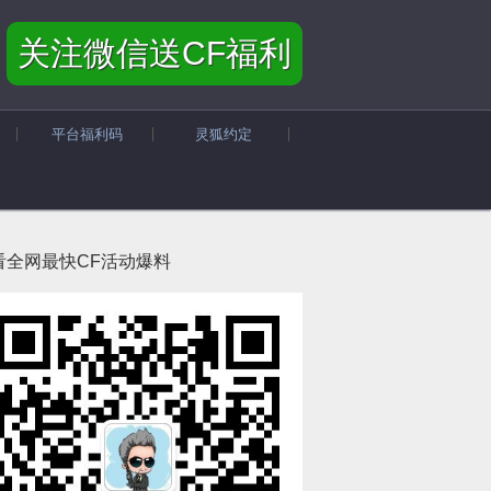
关注微信送CF福利
平台福利码
灵狐约定
看全网最快CF活动爆料