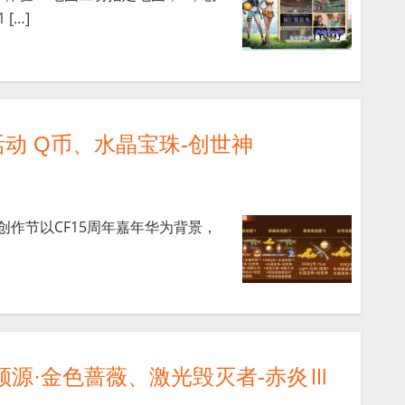
[…]
动 Q币、水晶宝珠-创世神
创作节以CF15周年嘉年华为背景，
领源·金色蔷薇、激光毁灭者-赤炎Ⅲ