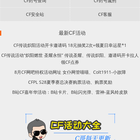
CF封号查询
CF封号减刑
CF安全站
CF客服
最新CF活动
CF传说炽阳活动开卡邀请码 18元抽奖2次+领夏日幸运星*1
CF传说活动“炽阳燃世 圣耀永恒” 传说圣耀、传说炽阳、邀请码开卡拉人
领CF点券
8月CF网吧特权活动网址 女仆网管喵喵、Colt1911-小故障
CFPL S28夏季赛总决赛购票活动、购票奖励
B站CF嘉年华活动：B站卡片、B站闪光弹、雷神-蓝风铃皮肤