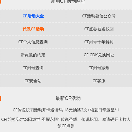
常用CF活动网址
CF活动大全
CF活动微信公众号
代做CF活动
CF点券被盗找回
CF个人信息查询
CF封号十年解封
新灵狐的约定
CF CDK兑换网址
CF封号查询
CF封号减刑
CF安全站
CF客服
最新CF活动
CF传说炽阳活动开卡邀请码 18元抽奖2次+领夏日幸运星*1
CF传说活动“炽阳燃世 圣耀永恒” 传说圣耀、传说炽阳、邀请码开卡拉人
领CF点券