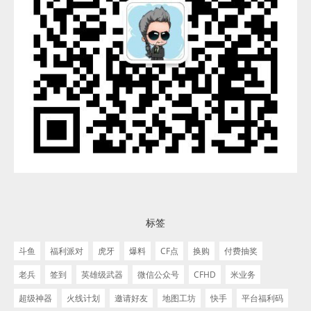
标签
斗鱼
福利派对
虎牙
爆料
CF点
换购
付费抽奖
老兵
签到
英雄级武器
微信公众号
CFHD
米业务
超级神器
火线计划
邀请好友
地图工坊
快手
平台福利码