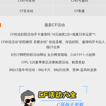
CF封号查询
CF封号减刑
CF安全站
CF客服
最新CF活动
CF传说炽阳活动开卡邀请码 18元抽奖2次+领夏日幸运星*1
CF传说活动“炽阳燃世 圣耀永恒” 传说圣耀、传说炽阳、邀请码开卡拉人
领CF点券
8月CF网吧特权活动网址 女仆网管喵喵、Colt1911-小故障
CFPL S28夏季赛总决赛购票活动、购票奖励
B站CF嘉年华活动：B站卡片、B站闪光弹、雷神-蓝风铃皮肤