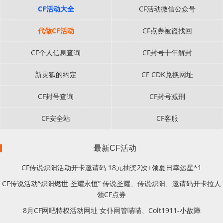
CF活动大全
CF活动微信公众号
代做CF活动
CF点券被盗找回
CF个人信息查询
CF封号十年解封
新灵狐的约定
CF CDK兑换网址
CF封号查询
CF封号减刑
CF安全站
CF客服
最新CF活动
CF传说炽阳活动开卡邀请码 18元抽奖2次+领夏日幸运星*1
CF传说活动“炽阳燃世 圣耀永恒” 传说圣耀、传说炽阳、邀请码开卡拉人
领CF点券
8月CF网吧特权活动网址 女仆网管喵喵、Colt1911-小故障