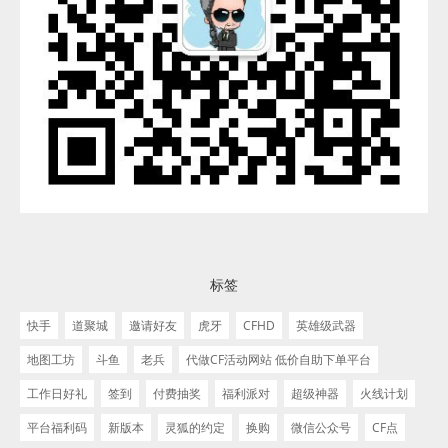
标签
快手
道聚城
邀请好友
虎牙
CFHD
英雄级武器
地图工坊
斗鱼
老兵
代做CF活动网站 低价自助下单平台
工作日好礼
签到
付费抽奖
福利派对
超级神器
火线计划
平台福利码
新版本
灵狐的约定
换购
微信公众号
CF点