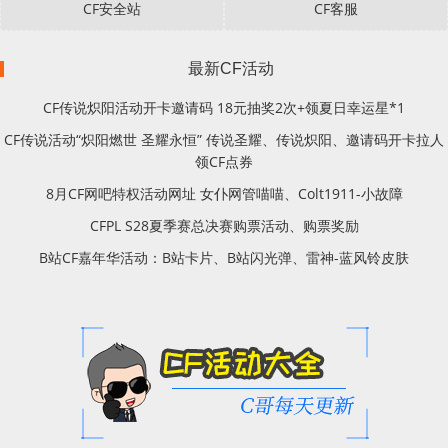
CF安全站
CF客服
最新CF活动
CF传说炽阳活动开卡邀请码 18元抽奖2次+领夏日幸运星*1
CF传说活动“炽阳燃世 圣耀永恒” 传说圣耀、传说炽阳、邀请码开卡拉人
领CF点券
8月CF网吧特权活动网址 女仆网管喵喵、Colt1911-小故障
CFPL S28夏季赛总决赛购票活动、购票奖励
B站CF嘉年华活动：B站卡片、B站闪光弹、雷神-蓝风铃皮肤