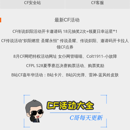
CF安全站
CF客服
最新CF活动
CF传说炽阳活动开卡邀请码 18元抽奖2次+领夏日幸运星*1
CF传说活动“炽阳燃世 圣耀永恒” 传说圣耀、传说炽阳、邀请码开卡拉人
领CF点券
8月CF网吧特权活动网址 女仆网管喵喵、Colt1911-小故障
CFPL S28夏季赛总决赛购票活动、购票奖励
B站CF嘉年华活动：B站卡片、B站闪光弹、雷神-蓝风铃皮肤