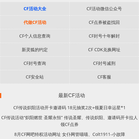
CF活动大全
CF活动微信公众号
代做CF活动
CF点券被盗找回
CF个人信息查询
CF封号十年解封
新灵狐的约定
CF CDK兑换网址
CF封号查询
CF封号减刑
CF安全站
CF客服
最新CF活动
CF传说炽阳活动开卡邀请码 18元抽奖2次+领夏日幸运星*1
CF传说活动“炽阳燃世 圣耀永恒” 传说圣耀、传说炽阳、邀请码开卡拉人
领CF点券
8月CF网吧特权活动网址 女仆网管喵喵、Colt1911-小故障