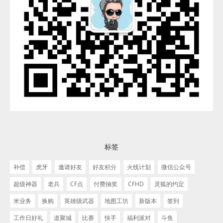
标签
补偿
虎牙
邀请好友
好友积分
火线计划
微信公众号
超级神器
老兵
CF点
付费抽奖
CFHD
灵狐的约定
米业务
换购
英雄级武器
地图工坊
新版本
签到
工作日好礼
道聚城
比赛
快手
福利派对
斗鱼