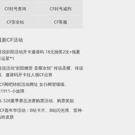
CF封号查询
CF封号减刑
CF安全站
CF客服
最新CF活动
F传说炽阳活动开卡邀请码 18元抽奖2次+领夏
运星*1
传说活动“炽阳燃世 圣耀永恒” 传说圣耀、传说
阳、邀请码开卡拉人领CF点券
月CF网吧特权活动网址 女仆网管喵喵、
lt1911-小故障
PL S28夏季赛总决赛购票活动、购票奖励
站CF嘉年华活动：B站卡片、B站闪光弹、雷神-
风铃皮肤