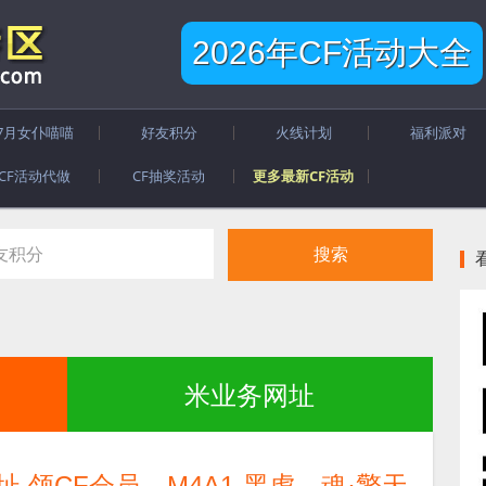
2026年CF活动大全
7月女仆喵喵
好友积分
火线计划
福利派对
CF活动代做
CF抽奖活动
更多最新CF活动
米业务网址
 领CF会员、M4A1-黑虎、魂·擎天-