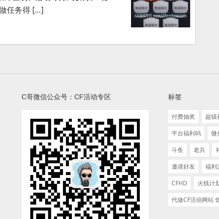
任务得 […]
C哥微信公众号：CF活动专区
标签
付费抽奖
超级
平台福利码
微
斗鱼
老兵
邀请好友
福利
CFHD
火线计
代做CF活动网站