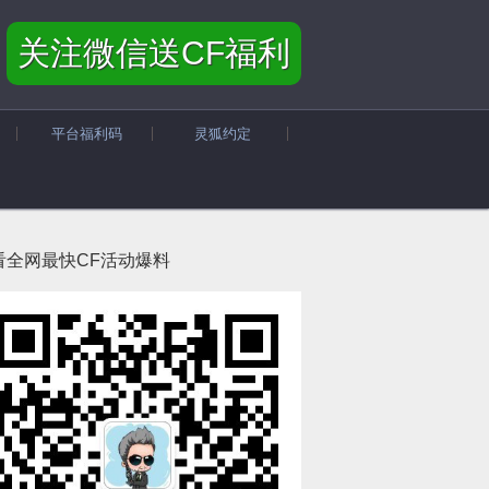
关注微信送CF福利
平台福利码
灵狐约定
看全网最快CF活动爆料