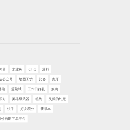
神器
米业务
CF点
爆料
信公众号
地图工坊
比赛
虎牙
补偿
道聚城
工作日好礼
换购
派对
英雄级武器
签到
灵狐的约定
划
快手
好友积分
新版本
 低价自助下单平台