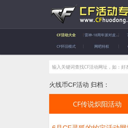
CF活动大全
雷神-18周年派对皮肤
CF怀旧模式
网吧特权
火线币CF活动 归档：
CF传说炽阳活动
6月CF灵狐的约定活动网址