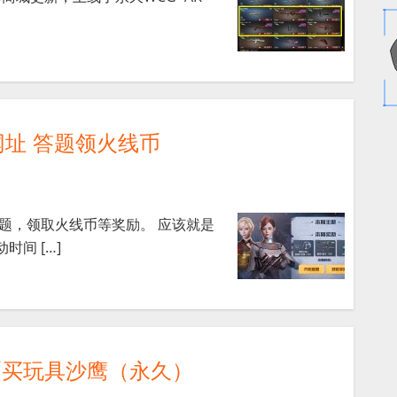
网址 答题领火线币
问题，领取火线币等奖励。 应该就是
间 […]
币买玩具沙鹰（永久）