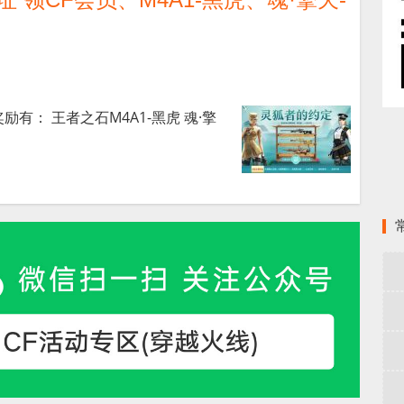
励有： 王者之石M4A1-黑虎 魂·擎