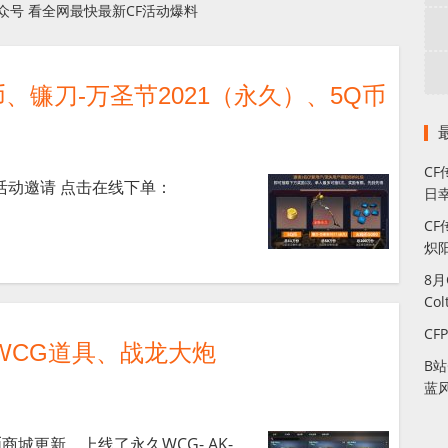
众号 看全网最快最新CF活动爆料
、镰刀-万圣节2021（永久）、5Q币
C
活动邀请 点击在线下单：
日幸
CF
炽
8
Co
CF
WCG道具、战龙大炮
B
蓝
币商城更新，上线了永久WCG- AK-