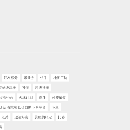
好友积分
米业务
快手
地图工坊
英雄级武器
补偿
超级神器
台福利码
火线计划
虎牙
付费抽奖
CF活动网站 低价自助下单平台
斗鱼
老兵
邀请好友
灵狐的约定
比赛
号