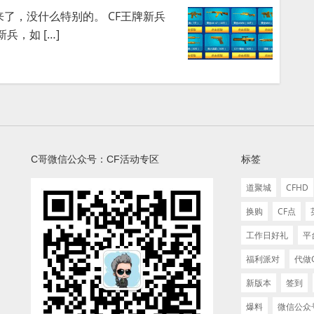
了，没什么特别的。 CF王牌新兵
兵，如 […]
C哥微信公众号：CF活动专区
标签
道聚城
CFHD
换购
CF点
工作日好礼
平
福利派对
代做
新版本
签到
爆料
微信公众