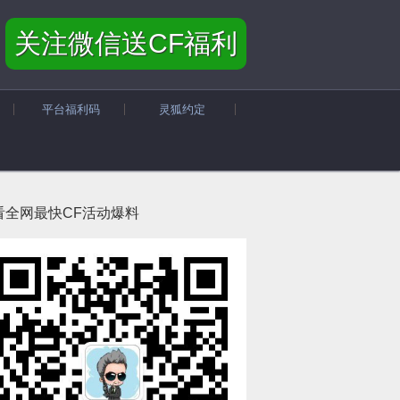
关注微信送CF福利
平台福利码
灵狐约定
看全网最快CF活动爆料