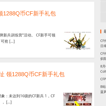
1288Q币CF新手礼包
牌新兵训练营”活动。 CF新手可领
C
抢 […]
日幸
CF
炽
8
Co
 领1288Q币CF新手礼包
CF
B
蓝
象：未达到16级的CF新兵 1，CF
 […]