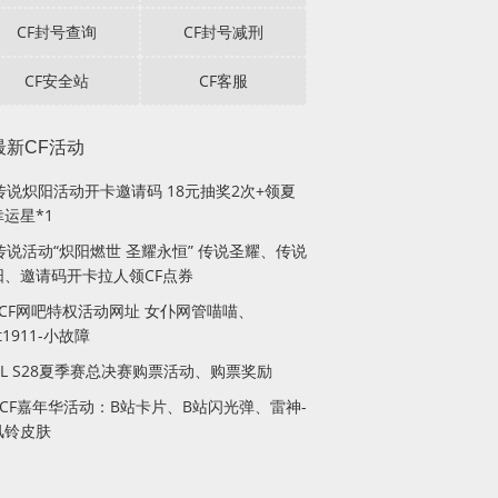
CF封号查询
CF封号减刑
CF安全站
CF客服
最新CF活动
F传说炽阳活动开卡邀请码 18元抽奖2次+领夏
运星*1
传说活动“炽阳燃世 圣耀永恒” 传说圣耀、传说
阳、邀请码开卡拉人领CF点券
月CF网吧特权活动网址 女仆网管喵喵、
lt1911-小故障
PL S28夏季赛总决赛购票活动、购票奖励
站CF嘉年华活动：B站卡片、B站闪光弹、雷神-
风铃皮肤