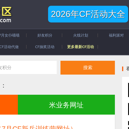
2026年CF活动大全
7月女仆喵喵
好友积分
火线计划
福利派对
CF活动代做
CF抽奖活动
更多最新CF活动
档：
米业务网址
（7月CF新兵训练营网址）