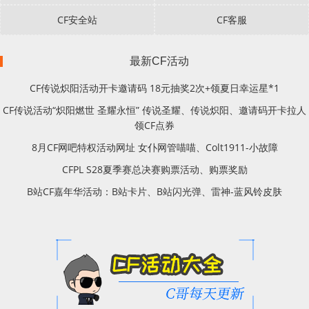
CF安全站
CF客服
最新CF活动
CF传说炽阳活动开卡邀请码 18元抽奖2次+领夏日幸运星*1
CF传说活动“炽阳燃世 圣耀永恒” 传说圣耀、传说炽阳、邀请码开卡拉人
领CF点券
8月CF网吧特权活动网址 女仆网管喵喵、Colt1911-小故障
CFPL S28夏季赛总决赛购票活动、购票奖励
B站CF嘉年华活动：B站卡片、B站闪光弹、雷神-蓝风铃皮肤