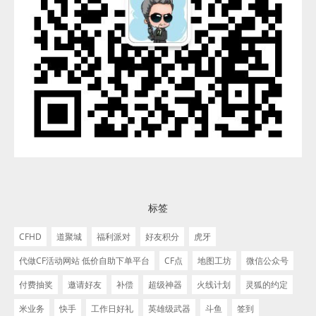
标签
CFHD
道聚城
福利派对
好友积分
虎牙
代做CF活动网站 低价自助下单平台
CF点
地图工坊
微信公众号
付费抽奖
邀请好友
补偿
超级神器
火线计划
灵狐的约定
米业务
快手
工作日好礼
英雄级武器
斗鱼
签到