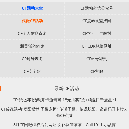
CF活动大全
CF活动微信公众号
代做CF活动
CF点券被盗找回
CF个人信息查询
CF封号十年解封
新灵狐的约定
CF CDK兑换网址
CF封号查询
CF封号减刑
CF安全站
CF客服
最新CF活动
CF传说炽阳活动开卡邀请码 18元抽奖2次+领夏日幸运星*1
CF传说活动“炽阳燃世 圣耀永恒” 传说圣耀、传说炽阳、邀请码开卡拉人
领CF点券
8月CF网吧特权活动网址 女仆网管喵喵、Colt1911-小故障