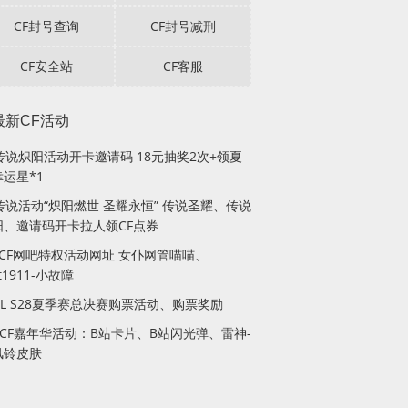
CF封号查询
CF封号减刑
CF安全站
CF客服
最新CF活动
F传说炽阳活动开卡邀请码 18元抽奖2次+领夏
运星*1
传说活动“炽阳燃世 圣耀永恒” 传说圣耀、传说
阳、邀请码开卡拉人领CF点券
月CF网吧特权活动网址 女仆网管喵喵、
lt1911-小故障
PL S28夏季赛总决赛购票活动、购票奖励
站CF嘉年华活动：B站卡片、B站闪光弹、雷神-
风铃皮肤