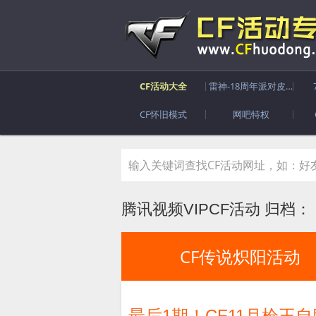
CF活动大全
雷神-18周年派对皮肤
CF怀旧模式
网吧特权
腾讯视频VIPCF活动 归档：
CF传说炽阳活动
最后1期！CF11月枪王