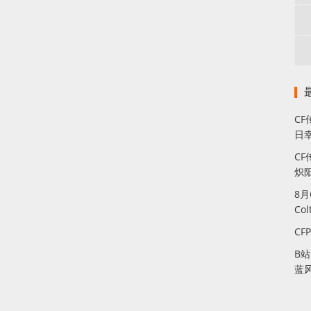
C
日幸
CF
炽
8
Co
CF
B
蓝