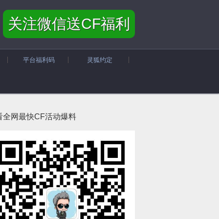
关注微信送CF福利
平台福利码
灵狐约定
看全网最快CF活动爆料