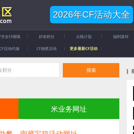
2026年CF活动大全
7月女仆喵喵
好友积分
火线计划
福利派对
CF活动代做
CF抽奖活动
更多最新CF活动
米业务网址
自助餐、密藏宝箱活动网址