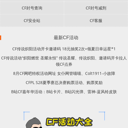
CF封号查询
CF封号减刑
CF安全站
CF客服
最新CF活动
CF传说炽阳活动开卡邀请码 18元抽奖2次+领夏日幸运星*1
CF传说活动“炽阳燃世 圣耀永恒” 传说圣耀、传说炽阳、邀请码开卡拉人
领CF点券
8月CF网吧特权活动网址 女仆网管喵喵、Colt1911-小故障
CFPL S28夏季赛总决赛购票活动、购票奖励
B站CF嘉年华活动：B站卡片、B站闪光弹、雷神-蓝风铃皮肤