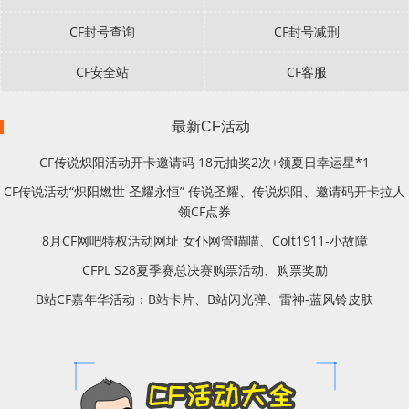
CF封号查询
CF封号减刑
CF安全站
CF客服
最新CF活动
CF传说炽阳活动开卡邀请码 18元抽奖2次+领夏日幸运星*1
CF传说活动“炽阳燃世 圣耀永恒” 传说圣耀、传说炽阳、邀请码开卡拉人
领CF点券
8月CF网吧特权活动网址 女仆网管喵喵、Colt1911-小故障
CFPL S28夏季赛总决赛购票活动、购票奖励
B站CF嘉年华活动：B站卡片、B站闪光弹、雷神-蓝风铃皮肤