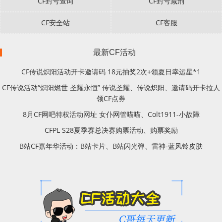
CF封号查询
CF封号减刑
CF安全站
CF客服
最新CF活动
CF传说炽阳活动开卡邀请码 18元抽奖2次+领夏日幸运星*1
CF传说活动“炽阳燃世 圣耀永恒” 传说圣耀、传说炽阳、邀请码开卡拉人
领CF点券
8月CF网吧特权活动网址 女仆网管喵喵、Colt1911-小故障
CFPL S28夏季赛总决赛购票活动、购票奖励
B站CF嘉年华活动：B站卡片、B站闪光弹、雷神-蓝风铃皮肤