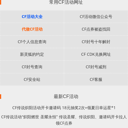
常用CF活动网址
CF活动大全
CF活动微信公众号
代做CF活动
CF点券被盗找回
CF个人信息查询
CF封号十年解封
新灵狐的约定
CF CDK兑换网址
CF封号查询
CF封号减刑
CF安全站
CF客服
最新CF活动
CF传说炽阳活动开卡邀请码 18元抽奖2次+领夏日幸运星*1
CF传说活动“炽阳燃世 圣耀永恒” 传说圣耀、传说炽阳、邀请码开卡拉人
领CF点券