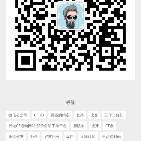
标签
微信公众号
CFHD
灵狐的约定
老兵
比赛
工作日好礼
代做CF活动网站 低价自助下单平台
新版本
虎牙
CF点
邀请好友
补偿
好友积分
爆料
火线计划
平台福利码