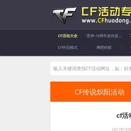
CF活动大全
雷神-18周年派对皮肤
CF怀旧模式
网吧特权
CF传说炽阳活动
cf
2011年10