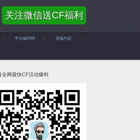
关注微信送CF福利
平台福利码
灵狐约定
看全网最快CF活动爆料