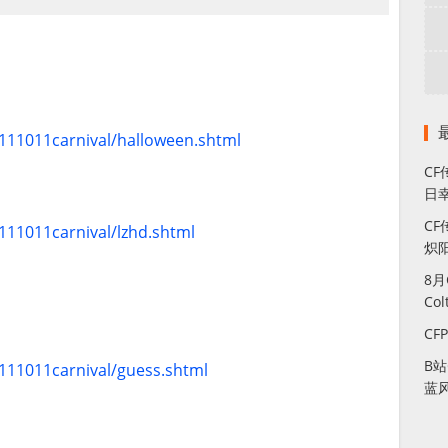
！
0111011carnival/halloween.shtml
C
日幸
CF
0111011carnival/lzhd.shtml
炽
8
Co
CF
B
0111011carnival/guess.shtml
蓝