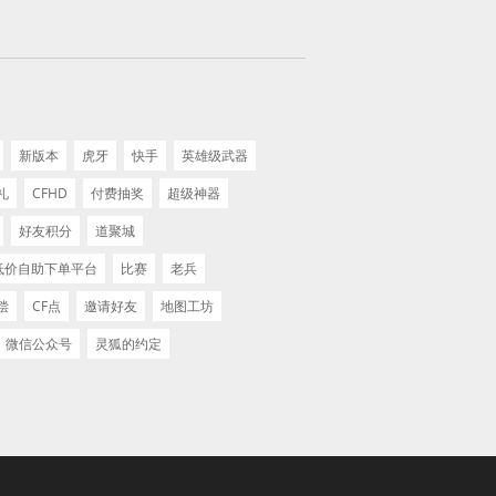
新版本
虎牙
快手
英雄级武器
礼
CFHD
付费抽奖
超级神器
好友积分
道聚城
 低价自助下单平台
比赛
老兵
偿
CF点
邀请好友
地图工坊
微信公众号
灵狐的约定