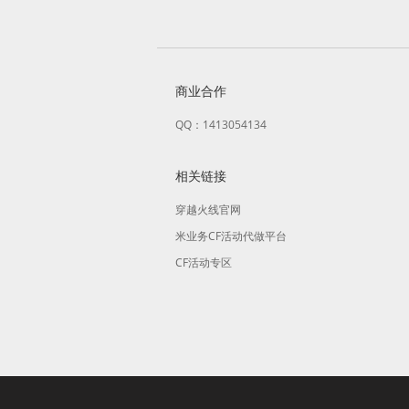
商业合作
QQ：1413054134
相关链接
穿越火线官网
米业务CF活动代做平台
CF活动专区