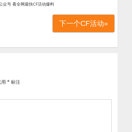
公众号 看全网最快CF活动爆料
下一个CF活动»
已用
*
标注