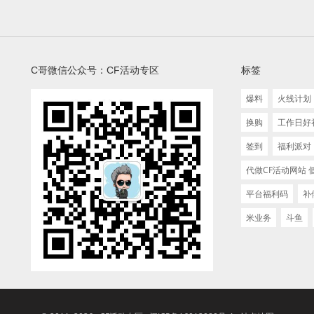
C哥微信公众号：CF活动专区
标签
爆料
火线计划
换购
工作日好
签到
福利派对
代做CF活动网站
平台福利码
补
米业务
斗鱼