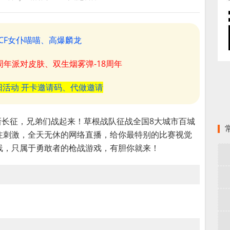
CF女仆喵喵、高爆麟龙
8周年派对皮肤、双生烟雾弹-18周年
阳活动 开卡邀请码、代做邀请
新长征，兄弟们战起来！草根战队征战全国8大城市百城
注刺激，全天无休的网络直播，给你最特别的比赛视觉
线，只属于勇敢者的枪战游戏，有胆你就来！