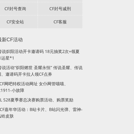
CF封号查询
CF封号减刑
CF安全站
CF客服
最新CF活动
F传说炽阳活动开卡邀请码 18元抽奖2次+领夏
运星*1
传说活动“炽阳燃世 圣耀永恒” 传说圣耀、传说
阳、邀请码开卡拉人领CF点券
月CF网吧特权活动网址 女仆网管喵喵、
lt1911-小故障
PL S28夏季赛总决赛购票活动、购票奖励
站CF嘉年华活动：B站卡片、B站闪光弹、雷神-
风铃皮肤