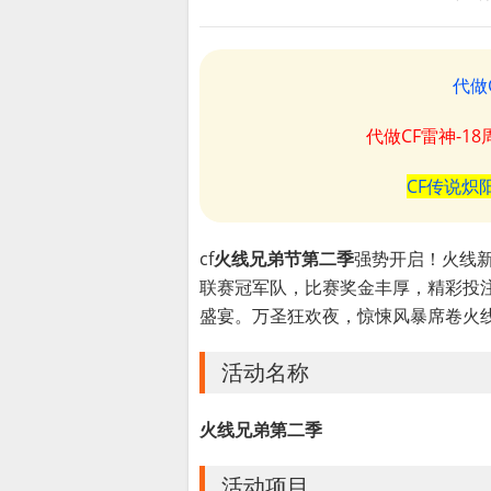
代做
代做CF雷神-1
CF传说炽
cf
火线兄弟节第二季
强势开启！火线
联赛冠军队，比赛奖金丰厚，精彩投
盛宴。万圣狂欢夜，惊悚风暴席卷火
活动名称
火线兄弟第二季
活动项目