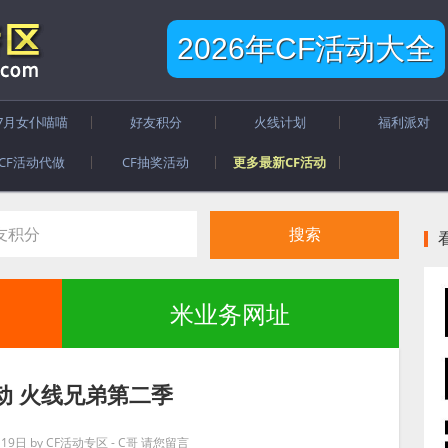
2026年CF活动大全
7月女仆喵喵
好友积分
火线计划
福利派对
CF活动代做
CF抽奖活动
更多最新CF活动
米业务网址
活动 火线兄弟第二季
月19日
by
CF活动专区 - C哥
请您留言