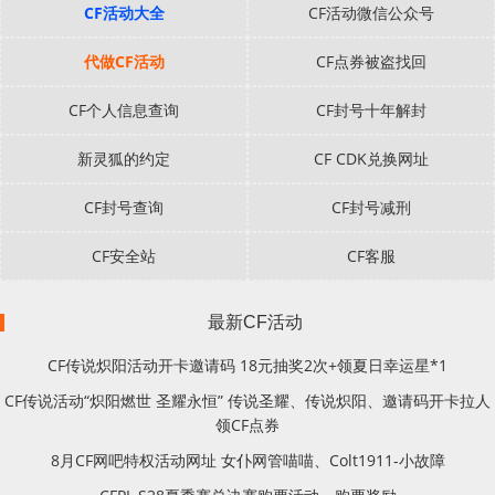
CF活动大全
CF活动微信公众号
代做CF活动
CF点券被盗找回
CF个人信息查询
CF封号十年解封
新灵狐的约定
CF CDK兑换网址
CF封号查询
CF封号减刑
CF安全站
CF客服
最新CF活动
CF传说炽阳活动开卡邀请码 18元抽奖2次+领夏日幸运星*1
CF传说活动“炽阳燃世 圣耀永恒” 传说圣耀、传说炽阳、邀请码开卡拉人
领CF点券
8月CF网吧特权活动网址 女仆网管喵喵、Colt1911-小故障