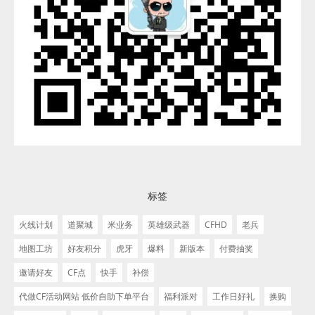
标签
火线计划
道聚城
米业务
英雄级武器
CFHD
老兵
地图工坊
好友积分
虎牙
爆料
新版本
付费抽奖
邀请好友
CF点
快手
补偿
代做CF活动网站 低价自助下单平台
福利派对
工作日好礼
换购