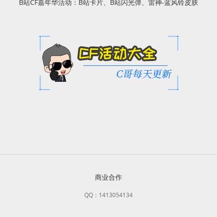
B站CF嘉年华活动：B站卡片、B站闪光弹、雷神-蓝风铃皮肤
商业合作
QQ：1413054134