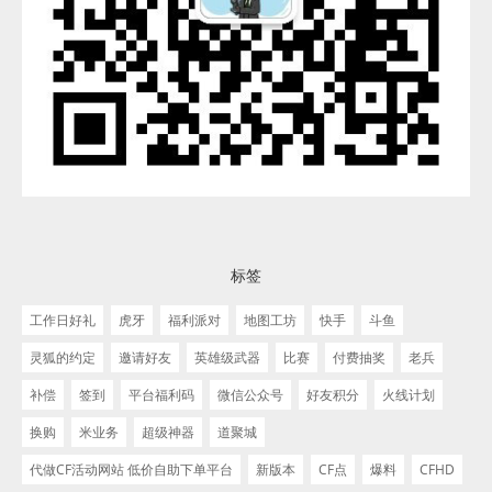
标签
工作日好礼
虎牙
福利派对
地图工坊
快手
斗鱼
灵狐的约定
邀请好友
英雄级武器
比赛
付费抽奖
老兵
补偿
签到
平台福利码
微信公众号
好友积分
火线计划
换购
米业务
超级神器
道聚城
代做CF活动网站 低价自助下单平台
新版本
CF点
爆料
CFHD