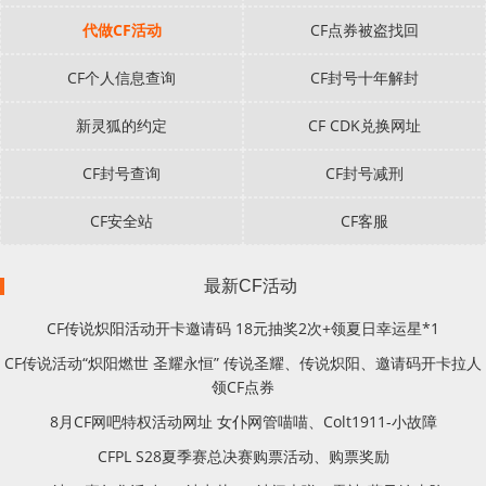
代做CF活动
CF点券被盗找回
CF个人信息查询
CF封号十年解封
新灵狐的约定
CF CDK兑换网址
CF封号查询
CF封号减刑
CF安全站
CF客服
最新CF活动
CF传说炽阳活动开卡邀请码 18元抽奖2次+领夏日幸运星*1
CF传说活动“炽阳燃世 圣耀永恒” 传说圣耀、传说炽阳、邀请码开卡拉人
领CF点券
8月CF网吧特权活动网址 女仆网管喵喵、Colt1911-小故障
CFPL S28夏季赛总决赛购票活动、购票奖励