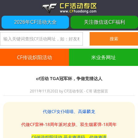
2026年CF活动大全
关注微信送CF福利
CF传说炽阳活动
米业务网址
cf活动 TGA冠军杯，争做竞猜达人
2011年11月20日
by
CF活动专区 - C哥
请您留言
代做CF女仆喵喵、高爆麟龙
代做CF雷神-18周年派对皮肤、双生烟雾弹-18周年
CF传说炽阳活动 开卡邀请码、代做邀请