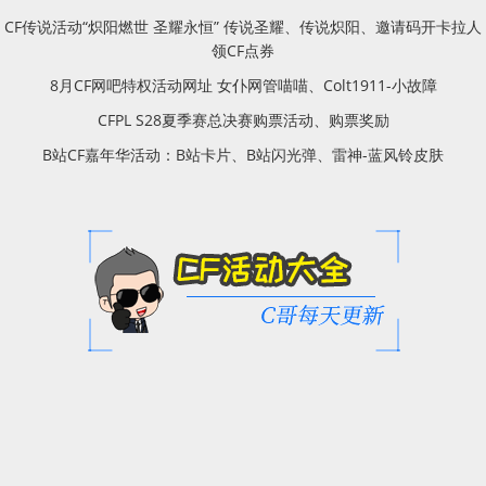
CF传说活动“炽阳燃世 圣耀永恒” 传说圣耀、传说炽阳、邀请码开卡拉人
领CF点券
8月CF网吧特权活动网址 女仆网管喵喵、Colt1911-小故障
CFPL S28夏季赛总决赛购票活动、购票奖励
B站CF嘉年华活动：B站卡片、B站闪光弹、雷神-蓝风铃皮肤