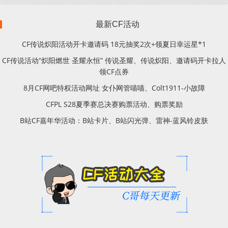
最新CF活动
CF传说炽阳活动开卡邀请码 18元抽奖2次+领夏日幸运星*1
CF传说活动“炽阳燃世 圣耀永恒” 传说圣耀、传说炽阳、邀请码开卡拉人
领CF点券
8月CF网吧特权活动网址 女仆网管喵喵、Colt1911-小故障
CFPL S28夏季赛总决赛购票活动、购票奖励
B站CF嘉年华活动：B站卡片、B站闪光弹、雷神-蓝风铃皮肤