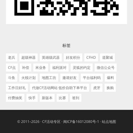
标签
老兵
超级神器
英雄级武器
好友积分
CFHD
道聚城
CF点
补偿
米业务
福利派对
灵狐的约定
微信公众号
斗鱼
火线计划
地图工坊
邀请好友
平台福利码
爆料
工作日好礼
代做CF活动网站 低价自助下单平台
虎牙
换购
付费抽奖
快手
新版本
比赛
签到
© 2011–2026 ·
CF活动专区
·
闽ICP备16012080号-1
·
站点地图