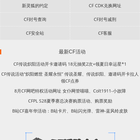
新灵狐的约定
CF CDK兑换网址
CF封号查询
CF封号减刑
CF安全站
CF客服
最新CF活动
CF传说炽阳活动开卡邀请码 18元抽奖2次+领夏日幸运星*1
CF传说活动“炽阳燃世 圣耀永恒” 传说圣耀、传说炽阳、邀请码开卡拉人
领CF点券
8月CF网吧特权活动网址 女仆网管喵喵、Colt1911-小故障
CFPL S28夏季赛总决赛购票活动、购票奖励
B站CF嘉年华活动：B站卡片、B站闪光弹、雷神-蓝风铃皮肤