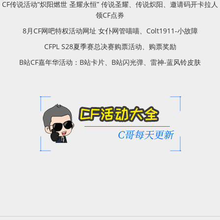
CF传说活动“炽阳燃世 圣耀永恒” 传说圣耀、传说炽阳、邀请码开卡拉人
领CF点券
8月CF网吧特权活动网址 女仆网管喵喵、Colt1911-小故障
CFPL S28夏季赛总决赛购票活动、购票奖励
B站CF嘉年华活动：B站卡片、B站闪光弹、雷神-蓝风铃皮肤