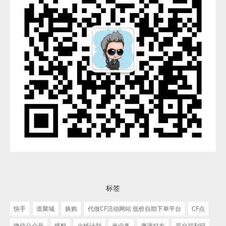
标签
快手
道聚城
换购
代做CF活动网站 低价自助下单平台
CF点
微信公众号
爆料
火线计划
米业务
邀请好友
平台福利码