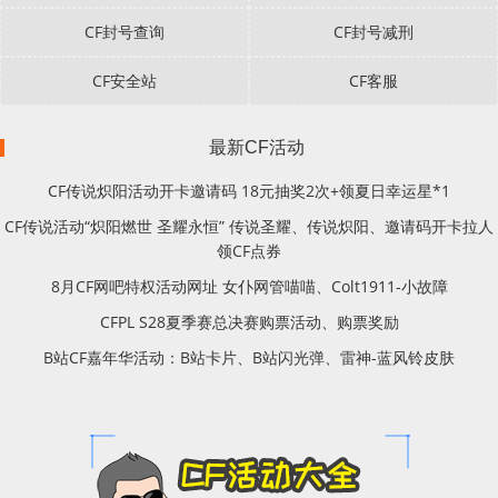
CF封号查询
CF封号减刑
CF安全站
CF客服
最新CF活动
CF传说炽阳活动开卡邀请码 18元抽奖2次+领夏日幸运星*1
CF传说活动“炽阳燃世 圣耀永恒” 传说圣耀、传说炽阳、邀请码开卡拉人
领CF点券
8月CF网吧特权活动网址 女仆网管喵喵、Colt1911-小故障
CFPL S28夏季赛总决赛购票活动、购票奖励
B站CF嘉年华活动：B站卡片、B站闪光弹、雷神-蓝风铃皮肤