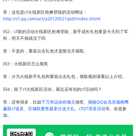
答：这也是cf火线新区抢摊登陆的活动网址：
http://cf.qq.com/act/a20120521qtdl/index.shtml
问2：cf新的活动火线新区抢滩登陆，新手成长礼包要是今天到了军
衔，明天不领就没了吗
答：不是的，重装出击礼包才是限当天领取。
问3：火线新区怎么领奖
答：分为火线新手礼包和重装出击礼包，领取规则请看以上介绍。
问4，除了cf火线新区活动，最近还有别的cf活动吗？
答：还有很多，比如
千万幸运由你做主
抽奖、
揭秘QQ会员东珈精鹰
赢取cf道具
、
百城联赛答题拿分送大礼
、
cfQT语音活动
等。欢迎参
加。