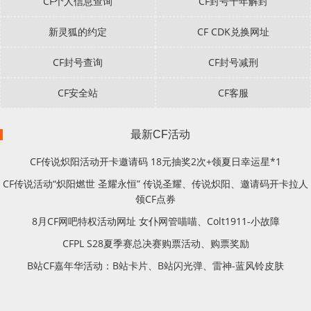
CF个人信息查询
CF封号十年解封
新灵狐的约定
CF CDK兑换网址
CF封号查询
CF封号减刑
CF安全站
CF客服
最新CF活动
CF传说炽阳活动开卡邀请码 18元抽奖2次+领夏日幸运星*1
CF传说活动“炽阳燃世 圣耀永恒” 传说圣耀、传说炽阳、邀请码开卡拉人
领CF点券
8月CF网吧特权活动网址 女仆网管喵喵、Colt1911-小故障
CFPL S28夏季赛总决赛购票活动、购票奖励
B站CF嘉年华活动：B站卡片、B站闪光弹、雷神-蓝风铃皮肤