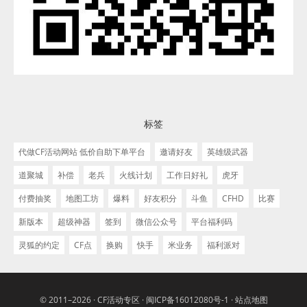
标签
代做CF活动网站 低价自助下单平台
邀请好友
英雄级武器
道聚城
补偿
老兵
火线计划
工作日好礼
虎牙
付费抽奖
地图工坊
爆料
好友积分
斗鱼
CFHD
比赛
新版本
超级神器
签到
微信公众号
平台福利码
灵狐的约定
CF点
换购
快手
米业务
福利派对
© 2011–2026 ·
CF活动专区
·
闽ICP备16012080号-1
·
站点地图