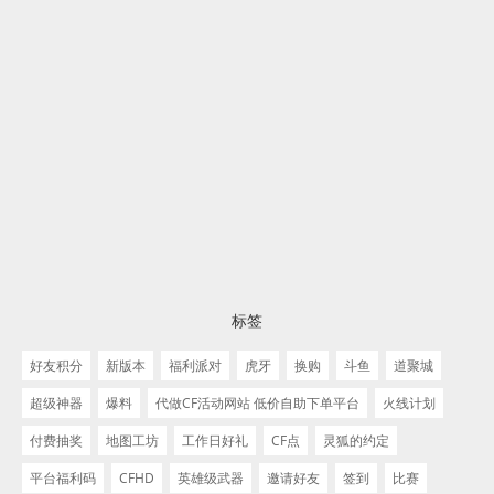
标签
好友积分
新版本
福利派对
虎牙
换购
斗鱼
道聚城
超级神器
爆料
代做CF活动网站 低价自助下单平台
火线计划
付费抽奖
地图工坊
工作日好礼
CF点
灵狐的约定
平台福利码
CFHD
英雄级武器
邀请好友
签到
比赛