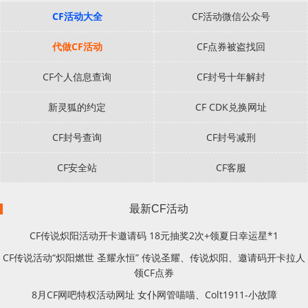
CF活动大全
CF活动微信公众号
代做CF活动
CF点券被盗找回
CF个人信息查询
CF封号十年解封
新灵狐的约定
CF CDK兑换网址
CF封号查询
CF封号减刑
CF安全站
CF客服
最新CF活动
CF传说炽阳活动开卡邀请码 18元抽奖2次+领夏日幸运星*1
CF传说活动“炽阳燃世 圣耀永恒” 传说圣耀、传说炽阳、邀请码开卡拉人
领CF点券
8月CF网吧特权活动网址 女仆网管喵喵、Colt1911-小故障