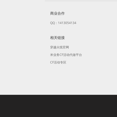
商业合作
QQ：1413054134
相关链接
穿越火线官网
米业务CF活动代做平台
CF活动专区