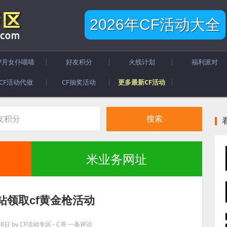
2026年CF活动大全
7月女仆喵喵
好友积分
火线计划
福利派对
CF活动代做
CF抽奖活动
更多最新CF活动
米业务网址
钻领取cf黄金枪活动
月8日
by
CF活动专区 - C哥
一条评论