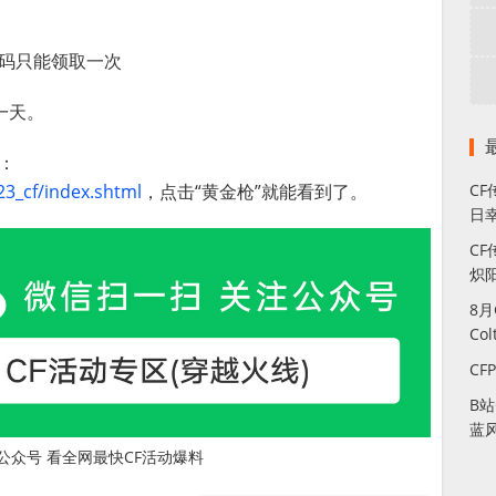
号码只能领取一次
一天。
：
3_cf/index.shtml
，点击“黄金枪”就能看到了。
C
日幸
CF
炽
8
Co
CF
B
蓝
公众号 看全网最快CF活动爆料