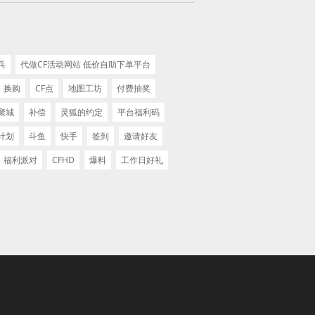
兵
代做CF活动网站 低价自助下单平台
换购
CF点
地图工坊
付费抽奖
聚城
补偿
灵狐的约定
平台福利码
计划
斗鱼
快手
签到
邀请好友
福利派对
CFHD
爆料
工作日好礼