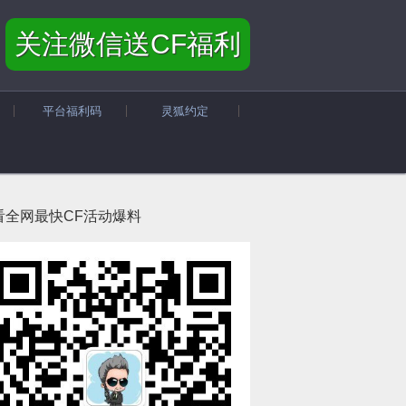
关注微信送CF福利
平台福利码
灵狐约定
看全网最快CF活动爆料