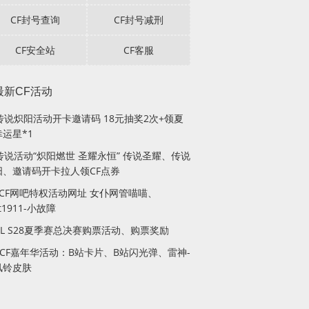
CF封号查询
CF封号减刑
CF安全站
CF客服
最新CF活动
F传说炽阳活动开卡邀请码 18元抽奖2次+领夏
运星*1
传说活动“炽阳燃世 圣耀永恒” 传说圣耀、传说
阳、邀请码开卡拉人领CF点券
月CF网吧特权活动网址 女仆网管喵喵、
lt1911-小故障
PL S28夏季赛总决赛购票活动、购票奖励
站CF嘉年华活动：B站卡片、B站闪光弹、雷神-
风铃皮肤