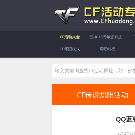
CF活动大全
雷神-18周年派对皮肤
CF怀旧模式
网吧特权
CF传说炽阳活动
QQ蓝
2012年8