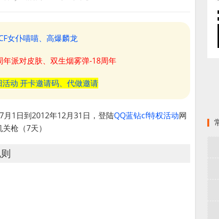
CF女仆喵喵、高爆麟龙
8周年派对皮肤、双生烟雾弹-18周年
阳活动 开卡邀请码、代做邀请
7月1日到2012年12月31日，登陆
QQ蓝钻cf特权活动
网
机关枪（7天）
规则