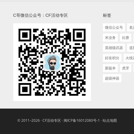
C哥微信公众号：CF活动专区
标签
微信公众号
老
米业务
比赛
英雄级武器
道
好友积分
火线
新版本
虎牙
超级神器
© 2011–2026 ·
CF活动专区
·
闽ICP备16012080号-1
·
站点地图