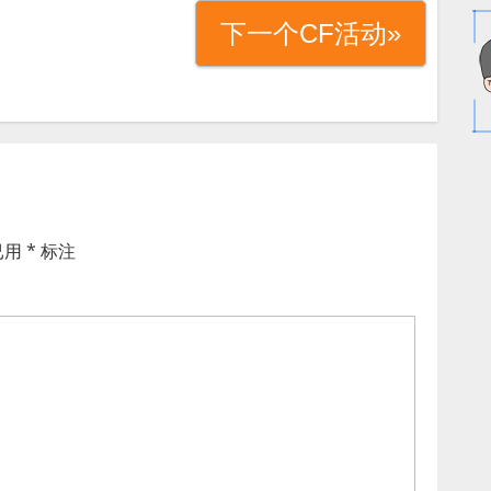
下一个CF活动»
已用
*
标注