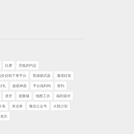
比赛
灵狐的约定
 低价自助下单平台
英雄级武器
邀请好友
好礼
超级神器
平台福利码
签到
虎牙
道聚城
地图工坊
福利派对
斗鱼
米业务
微信公众号
火线计划
老兵