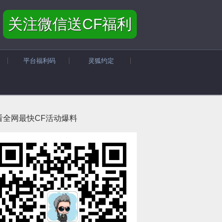
关注微信送CF福利
平台福利码
灵狐约定
看全网最快CF活动爆料