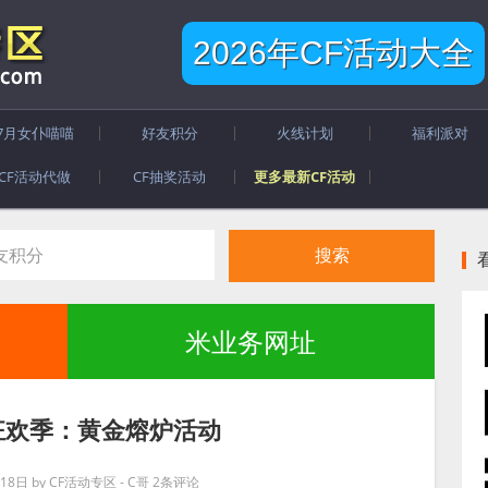
2026年CF活动大全
7月女仆喵喵
好友积分
火线计划
福利派对
CF活动代做
CF抽奖活动
更多最新CF活动
米业务网址
期狂欢季：黄金熔炉活动
18日
by
CF活动专区 - C哥
2条评论