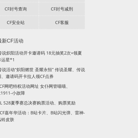
CF封号查询
CF封号减刑
CF安全站
CF客服
最新CF活动
F传说炽阳活动开卡邀请码 18元抽奖2次+领夏
运星*1
传说活动“炽阳燃世 圣耀永恒” 传说圣耀、传说
阳、邀请码开卡拉人领CF点券
月CF网吧特权活动网址 女仆网管喵喵、
lt1911-小故障
PL S28夏季赛总决赛购票活动、购票奖励
站CF嘉年华活动：B站卡片、B站闪光弹、雷神-
风铃皮肤