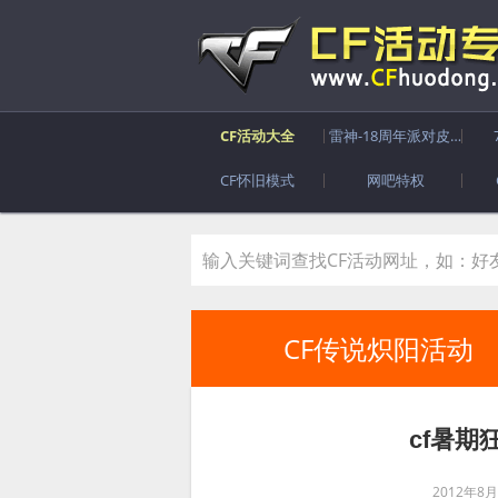
CF活动大全
雷神-18周年派对皮肤
CF怀旧模式
网吧特权
CF传说炽阳活动
cf暑
2012年8月