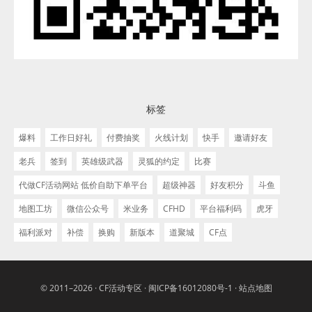
标签
爆料
工作日好礼
付费抽奖
火线计划
快手
邀请好友
老兵
签到
英雄级武器
灵狐的约定
比赛
代做CF活动网站 低价自助下单平台
超级神器
好友积分
斗鱼
地图工坊
微信公众号
米业务
CFHD
平台福利码
虎牙
福利派对
补偿
换购
新版本
道聚城
CF点
© 2011–2026 ·
CF活动专区
·
闽ICP备16012080号-1
·
站点地图