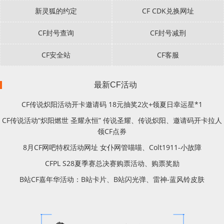
新灵狐的约定
CF CDK兑换网址
CF封号查询
CF封号减刑
CF安全站
CF客服
最新CF活动
CF传说炽阳活动开卡邀请码 18元抽奖2次+领夏日幸运星*1
CF传说活动“炽阳燃世 圣耀永恒” 传说圣耀、传说炽阳、邀请码开卡拉人
领CF点券
8月CF网吧特权活动网址 女仆网管喵喵、Colt1911-小故障
CFPL S28夏季赛总决赛购票活动、购票奖励
B站CF嘉年华活动：B站卡片、B站闪光弹、雷神-蓝风铃皮肤